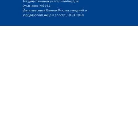
Государственный реестр ломбардов:
Ульяновск: №1761
Дата внесения Банком России сведений о
юридическом лице в реестр: 10.04.2019