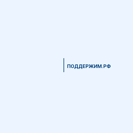
ФИНАНСОВО
СОВЕТОМ
ЗАЙМОМ
ПОДДЕРЖИМ.РФ